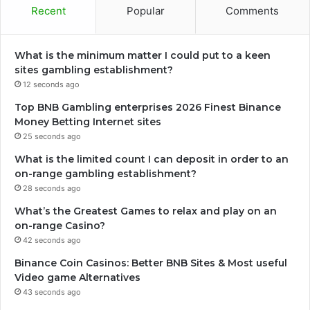
Recent
Popular
Comments
What is the minimum matter I could put to a keen
sites gambling establishment?
12 seconds ago
Top BNB Gambling enterprises 2026 Finest Binance
Money Betting Internet sites
25 seconds ago
What is the limited count I can deposit in order to an
on-range gambling establishment?
28 seconds ago
What’s the Greatest Games to relax and play on an
on-range Casino?
42 seconds ago
Binance Coin Casinos: Better BNB Sites & Most useful
Video game Alternatives
43 seconds ago