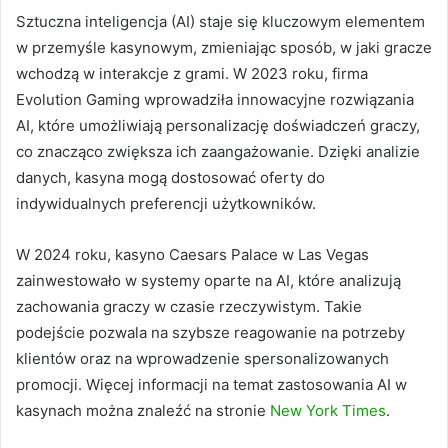
Sztuczna inteligencja (AI) staje się kluczowym elementem
w przemyśle kasynowym, zmieniając sposób, w jaki gracze
wchodzą w interakcje z grami. W 2023 roku, firma
Evolution Gaming wprowadziła innowacyjne rozwiązania
AI, które umożliwiają personalizację doświadczeń graczy,
co znacząco zwiększa ich zaangażowanie. Dzięki analizie
danych, kasyna mogą dostosować oferty do
indywidualnych preferencji użytkowników.
W 2024 roku, kasyno Caesars Palace w Las Vegas
zainwestowało w systemy oparte na AI, które analizują
zachowania graczy w czasie rzeczywistym. Takie
podejście pozwala na szybsze reagowanie na potrzeby
klientów oraz na wprowadzenie spersonalizowanych
promocji. Więcej informacji na temat zastosowania AI w
kasynach można znaleźć na stronie
New York Times
.