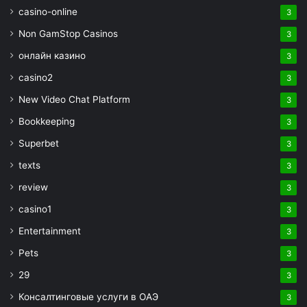
casino-online
3
Non GamStop Casinos
3
онлайн казино
3
casino2
3
New Video Chat Platform
3
Bookkeeping
3
Superbet
3
texts
3
review
3
casino1
3
Entertainment
3
Pets
3
29
3
Консалтинговые услуги в ОАЭ
3