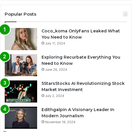
Popular Posts
Coco_koma OnlyFans Leaked What
You Need to Know
July 11, 2024
Exploring Recurbate Everything You
Need to Know
June 26, 2024
5StarsStocks AI Revolutionizing Stock
Market Investment
July 2, 2024
Edithgalpin A Visionary Leader In
Modern Journalism
November 19, 2024