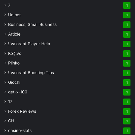
7
1
Unibet
1
Business, Small Business
1
Article
1
! Valorant Player Help
1
Καζίνο
1
Plinko
1
! Valorant Boosting Tips
1
Giochi
1
get-x-100
1
17
1
Forex Reviews
1
CH
1
casino-slots
1