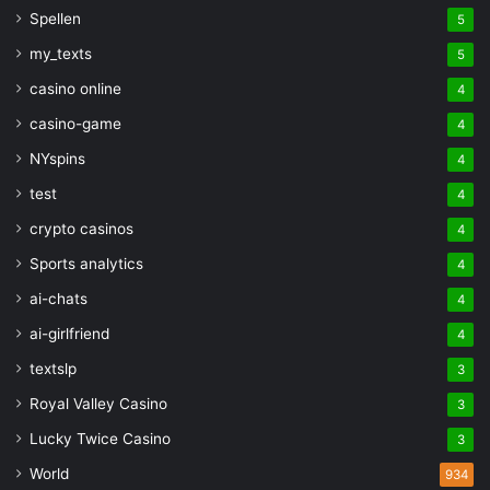
Spellen
5
my_texts
5
casino online
4
casino-game
4
NYspins
4
test
4
crypto casinos
4
Sports analytics
4
ai-chats
4
ai-girlfriend
4
textslp
3
Royal Valley Casino
3
Lucky Twice Casino
3
World
934