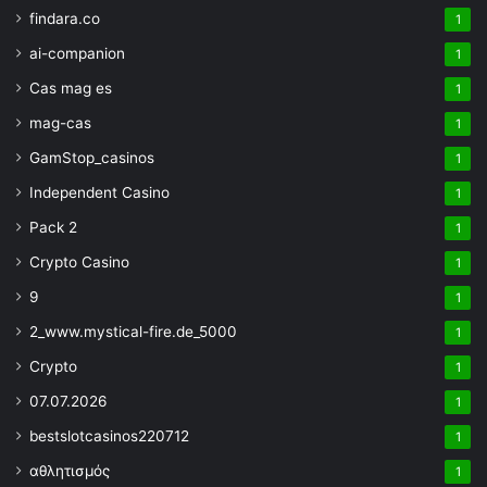
findara.co
1
ai-companion
1
Cas mag es
1
mag-cas
1
GamStop_casinos
1
Independent Casino
1
Pack 2
1
Crypto Casino
1
9
1
2_www.mystical-fire.de_5000
1
Crypto
1
07.07.2026
1
bestslotcasinos220712
1
αθλητισμός
1