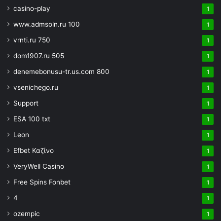
casino-play
1
www.admsoln.ru 100
1
vrnti.ru 750
1
dom1907.ru 505
1
denemebonusu-tr.us.com 800
1
vsenichego.ru
1
Support
1
ESA 100 txt
1
Leon
1
Efbet Καζίνο
1
VeryWell Casino
1
Free Spins Fonbet
1
4
1
ozempic
1