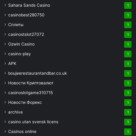
Sahara Sands Casino
1
casinobest280750
1
Сплиты
1
casinostslot27072
1
Ozwin Casino
1
casino-play
1
APK
1
boujeerestaurantandbar.co.uk
1
Новости Криптовалют
1
casinoslotgame310715
1
Новости Форекс
1
archive
1
casino utan svensk licens
1
Casinos online
1