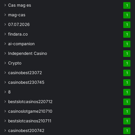
Cas mag es
1
mag-cas
1
07.07.2026
1
findara.co
1
ai-companion
1
Independent Casino
1
Crypto
1
casinobest23072
1
casinobest230745
1
8
1
bestslotcasinos220712
1
casinoslotgame210710
1
bestslotcasinos210711
1
casinobest200742
1