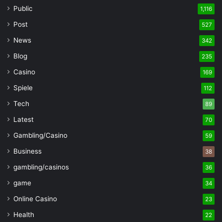
Public
1,116
Post
527
News
342
Blog
235
Casino
169
Spiele
112
Tech
89
Latest
70
Gambling/Casino
59
Business
38
gambling/casinos
36
game
34
Online Casino
23
Health
22