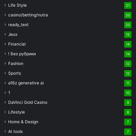
Life Style
21
casino/betting/nutra
20
ready_text
20
Jeux
15
Financial
14
! Без рубрики
14
Fashion
12
Sports
12
a16z generative ai
11
1
10
DaVinci Gold Casino
9
Lifestyle
8
Home & Design
7
AI tools
7