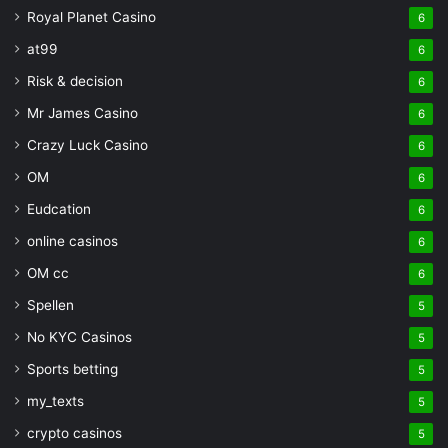
Royal Planet Casino
6
at99
6
Risk & decision
6
Mr James Casino
6
Crazy Luck Casino
6
OM
6
Eudcation
6
online casinos
6
OM cc
6
Spellen
5
No KYC Casinos
5
Sports betting
5
my_texts
5
crypto casinos
5