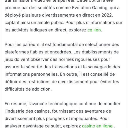
transmissions vidéo en temps réel. Cette option a été
promue par des sociétés comme Evolution Gaming, qui a
déployé plusieurs divertissements en direct en 2022,
captant ainsi un ample public. Pour plus d’informations sur
les activités ludiques en direct, explorez
ce lien
.
Pour les parieurs, il est fondamental de sélectionner des
plateformes fiables et encadrées. Les établissements de
jeux doivent observer des normes rigoureuses pour
assurer la sécurité des transactions et la sauvegarde des
informations personnelles. En outre, il est conseillé de
définir des restrictions de divertissement pour éviter les
difficultés de addiction.
En résumé, l’avancée technologique continue de modifier
l’industrie des casinos, fournissant des aventures de
divertissement plus plongées et impliquantes. Pour
analyser davantage ce sujet, explorez
casino en ligne
.