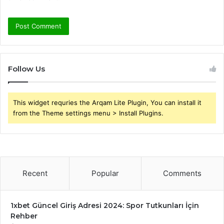
Follow Us
This widget requries the Arqam Lite Plugin, You can install it
from the Theme settings menu > Install Plugins.
Recent
Popular
Comments
1xbet Güncel Giriş Adresi 2024: Spor Tutkunları İçin
Rehber