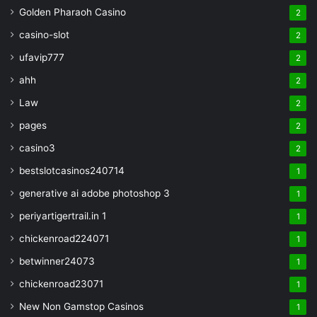
Golden Pharaoh Casino
2
casino-slot
2
ufavip777
2
ahh
2
Law
2
pages
2
casino3
2
bestslotcasinos240714
1
generative ai adobe photoshop 3
1
periyartigertrail.in 1
1
chickenroad224071
1
betwinner24073
1
chickenroad23071
1
New Non Gamstop Casinos
1