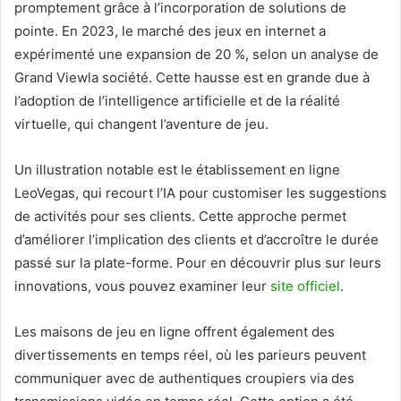
promptement grâce à l’incorporation de solutions de
pointe. En 2023, le marché des jeux en internet a
expérimenté une expansion de 20 %, selon un analyse de
Grand Viewla société. Cette hausse est en grande due à
l’adoption de l’intelligence artificielle et de la réalité
virtuelle, qui changent l’aventure de jeu.
Un illustration notable est le établissement en ligne
LeoVegas, qui recourt l’IA pour customiser les suggestions
de activités pour ses clients. Cette approche permet
d’améliorer l’implication des clients et d’accroître le durée
passé sur la plate-forme. Pour en découvrir plus sur leurs
innovations, vous pouvez examiner leur
site officiel
.
Les maisons de jeu en ligne offrent également des
divertissements en temps réel, où les parieurs peuvent
communiquer avec de authentiques croupiers via des