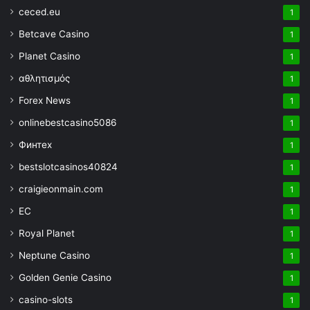
ceced.eu
1
Betcave Casino
1
Planet Casino
1
αθλητισμός
1
Forex News
1
onlinebestcasino5086
1
Финтех
1
bestslotcasinos40824
1
craigieonmain.com
1
EC
1
Royal Planet
1
Neptune Casino
1
Golden Genie Casino
1
casino-slots
1