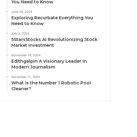
You Need to Know
June 26, 2024
Exploring Recurbate Everything You
Need to Know
July 2, 2024
5StarsStocks AI Revolutionizing Stock
Market Investment
November 19, 2024
Edithgalpin A Visionary Leader In
Modern Journalism
December 11, 2024
What Is the Number 1 Robotic Pool
Cleaner?