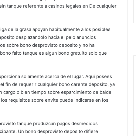
sin tanque referente a casinos legales en De cualquier
iga de la grasa apoyan habitualmente a los posibles
eposito desplazandolo hacia el pelo anuncios
igos sobre bono desprovisto deposito y no ha
 bono falto tanque es algun bono gratuito solo que
roporciona solamente acerca de el lugar. Aqui posees
l fin de requerir cualquier bono carente deposito, ya
sin cargo o bien tiempo sobre esparcimiento de balde.
 los requisitos sobre envite puede indicarse en los
sprovisto tanque produzcan pagos desmedidos
ipante. Un bono desprovisto deposito difiere