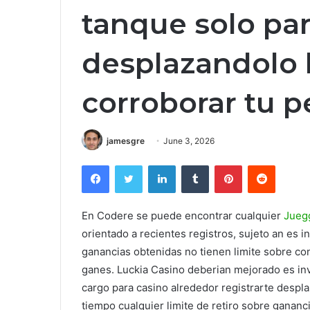
tanque solo par
desplazandolo h
corroborar tu pe
jamesgre
June 3, 2026
Facebook
Twitter
LinkedIn
Tumblr
Pinterest
Reddit
En Codere se puede encontrar cualquier
Juegg
orientado a recientes registros, sujeto an es i
ganancias obtenidas no tienen limite sobre con
ganes. Luckia Casino deberian mejorado es inv
cargo para casino alrededor registrarte desplaz
tiempo cualquier limite de retiro sobre ganan