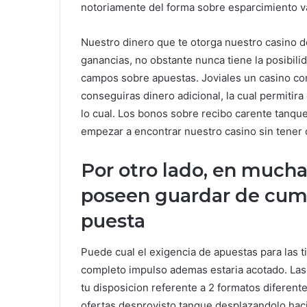
notoriamente del forma sobre esparcimiento 
Nuestro dinero que te otorga nuestro casino d
ganancias, no obstante nunca tiene la posibil
campos sobre apuestas. Joviales un casino co
conseguiras dinero adicional, la cual permitir
lo cual. Los bonos sobre recibo carente tanque
empezar a encontrar nuestro casino sin tener 
Por otro lado, en mucha
poseen guardar de cump
puesta
Puede cual el exigencia de apuestas para las t
completo impulso ademas estaria acotado. Las
tu disposicion referente a 2 formatos diferen
ofertas desprovisto tanque desplazandolo haci