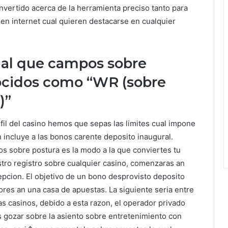
vertido acerca de la herramienta preciso tanto para
s en internet cual quieren destacarse en cualquier
ual que campos sobre
ocidos como “WR (sobre
)”
fil del casino hemos que sepas las limites cual impone
n incluye a las bonos carente deposito inaugural.
tos sobre postura es la modo a la que conviertes tu
tro registro sobre cualquier casino, comenzaras an
pcion. El objetivo de un bono desprovisto deposito
es an una casa de apuestas. La siguiente seria entre
as casinos, debido a esta razon, el operador privado
 gozar sobre la asiento sobre entretenimiento con