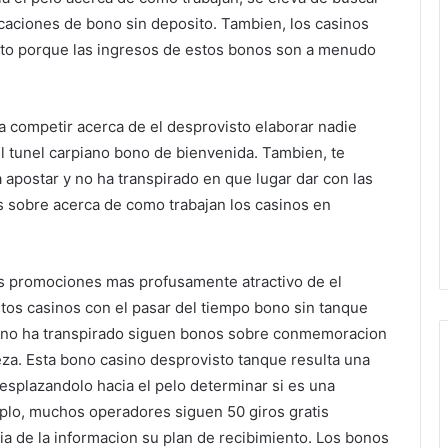
icaciones de bono sin deposito. Tambien, los casinos
ito porque las ingresos de estos bonos son a menudo
a competir acerca de el desprovisto elaborar nadie
del tunel carpiano bono de bienvenida. Tambien, te
apostar y no ha transpirado en que lugar dar con las
 sobre acerca de como trabajan los casinos en
os promociones mas profusamente atractivo de el
rtos casinos con el pasar del tiempo bono sin tanque
 y no ha transpirado siguen bonos sobre conmemoracion
za. Esta bono casino desprovisto tanque resulta una
esplazandolo hacia el pelo determinar si es una
mplo, muchos operadores siguen 50 giros gratis
ia de la informacion su plan de recibimiento. Los bonos