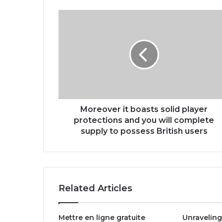
Moreover it boasts solid player
protections and you will complete
supply to possess British users
Related Articles
Mettre en ligne gratuite
Unravelin