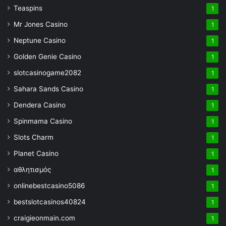
Teaspins
1
Mr Jones Casino
1
Neptune Casino
1
Golden Genie Casino
1
slotcasinogame2082
1
Sahara Sands Casino
1
Dendera Casino
1
Spinmama Casino
1
Slots Charm
1
Planet Casino
1
αθλητισμός
1
onlinebestcasino5086
1
bestslotcasinos40824
1
craigieonmain.com
1