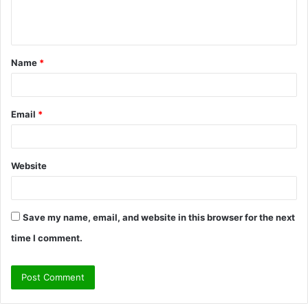
e
n
t
Name
*
*
Email
*
Website
Save my name, email, and website in this browser for the next
time I comment.