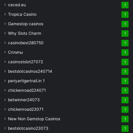
ceced.eu
1
Tropica Casino
1
Gamestop casinos
1
Why Slots Charm
1
casinobest280750
1
Сплиты
1
casinostslot27072
1
bestslotcasinos240714
1
periyartigertrail.in 1
1
chickenroad224071
1
betwinner24073
1
chickenroad23071
1
New Non Gamstop Casinos
1
bestslotcasino23073
1