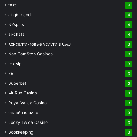
test
4
ai-girlfriend
4
NYspins
4
ai-chats
4
Консалтинговые услуги в ОАЭ
3
Non GamStop Casinos
3
textslp
3
29
3
Superbet
3
Mr Run Casino
3
Royal Valley Casino
3
онлайн казино
3
Lucky Twice Casino
3
Bookkeeping
3