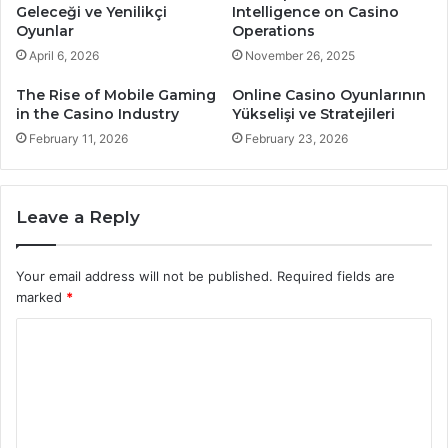
Geleceği ve Yenilikçi
Intelligence on Casino
Oyunlar
Operations
April 6, 2026
November 26, 2025
The Rise of Mobile Gaming
Online Casino Oyunlarının
in the Casino Industry
Yükselişi ve Stratejileri
February 11, 2026
February 23, 2026
Leave a Reply
Your email address will not be published.
Required fields are
marked
*
C
o
m
m