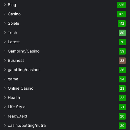
Blog
235
Casino
165
Spiele
112
Tech
89
Latest
70
Gambling/Casino
59
Business
38
gambling/casinos
36
game
34
Online Casino
23
Health
22
Life Style
21
ready_text
20
casino/betting/nutra
20