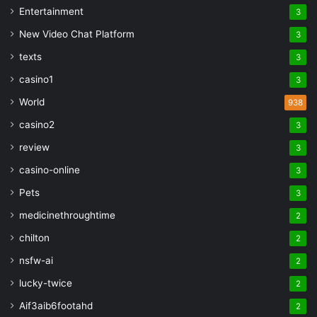
Entertainment
3
New Video Chat Platform
3
texts
3
casino1
3
World
938
casino2
3
review
3
casino-online
3
Pets
3
medicinethroughtime
2
chilton
2
nsfw-ai
2
lucky-twice
2
Aif3aib6footahd
2