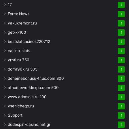
17
1
Forex News
1
yakukremont.ru
1
get-x-100
1
bestslotcasinos220712
1
casino-slots
1
vrnti.ru 750
1
dom1907.ru 505
1
denemebonusu-tr.us.com 800
1
athomeworldexpo.com 500
1
www.admsoln.ru 100
1
vsenichego.ru
1
Support
1
dudespin-casino.net.gr
4