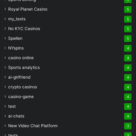
Royal Planet Casino
5
my_texts
5
No KYC Casinos
5
Spellen
5
NYspins
4
casino online
4
Sports analytics
4
ai-girlfriend
4
crypto casinos
4
casino-game
4
test
4
ai-chats
4
New Video Chat Platform
3
texts
3