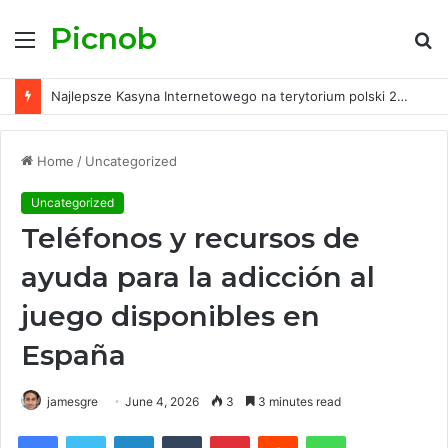
Picnob
Menu
S
fo
Najlepsze Kasyna Internetowego na terytorium polski 2026 Krajowe Kasyna Online
Home
/
Uncategorized
Uncategorized
Teléfonos y recursos de
ayuda para la adicción al
juego disponibles en
España
jamesgre
June 4, 2026
3
3 minutes read
Facebook
Twitter
LinkedIn
Tumblr
Pinterest
Reddit
WhatsApp