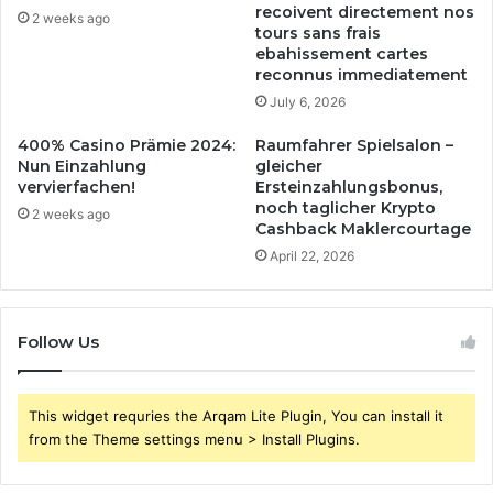
recoivent directement nos
2 weeks ago
tours sans frais
ebahissement cartes
reconnus immediatement
July 6, 2026
400% Casino Prämie 2024:
Raumfahrer Spielsalon –
Nun Einzahlung
gleicher
vervierfachen!
Ersteinzahlungsbonus,
noch taglicher Krypto
2 weeks ago
Cashback Maklercourtage
April 22, 2026
Follow Us
This widget requries the Arqam Lite Plugin, You can install it
from the Theme settings menu > Install Plugins.