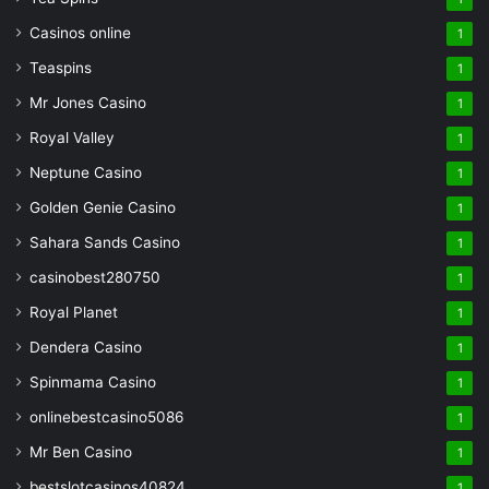
Casinos online
1
Teaspins
1
Mr Jones Casino
1
Royal Valley
1
Neptune Casino
1
Golden Genie Casino
1
Sahara Sands Casino
1
casinobest280750
1
Royal Planet
1
Dendera Casino
1
Spinmama Casino
1
onlinebestcasino5086
1
Mr Ben Casino
1
bestslotcasinos40824
1