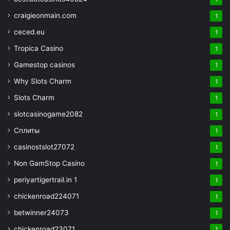
craigieonmain.com
1
ceced.eu
1
Tropica Casino
1
Gamestop casinos
1
Why Slots Charm
1
Slots Charm
1
slotcasinogame2082
1
Сплиты
1
casinostslot27072
1
Non GamStop Casino
1
periyartigertrail.in 1
1
chickenroad224071
1
betwinner24073
1
chickenroad23071
1