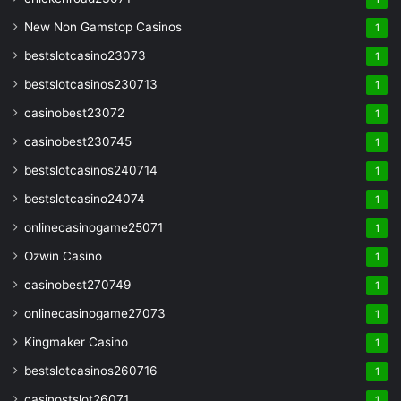
New Non Gamstop Casinos
1
bestslotcasino23073
1
bestslotcasinos230713
1
casinobest23072
1
casinobest230745
1
bestslotcasinos240714
1
bestslotcasino24074
1
onlinecasinogame25071
1
Ozwin Casino
1
casinobest270749
1
onlinecasinogame27073
1
Kingmaker Casino
1
bestslotcasinos260716
1
casinostslot26071
1