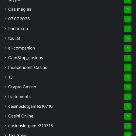
Cas mag es
1
07.07.2026
1
findara.co
1
toullaf
1
ai-companion
1
GamStop_casinos
1
Independent Casino
1
13
1
Crypto Casino
1
traitements
1
casinoslotgame210710
1
Casini Online
1
casinoslotgame310715
1
Tea Spins
1