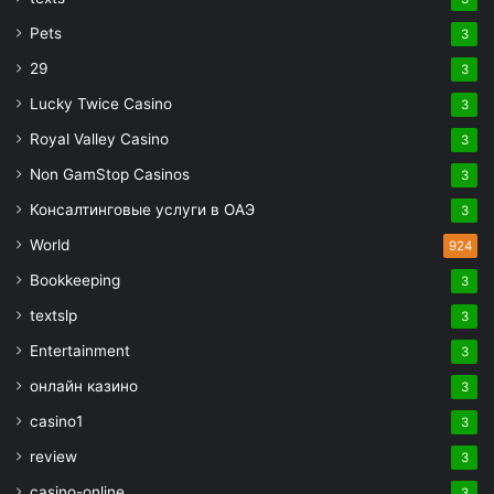
Pets
3
29
3
Lucky Twice Casino
3
Royal Valley Casino
3
Non GamStop Casinos
3
Консалтинговые услуги в ОАЭ
3
World
924
Bookkeeping
3
textslp
3
Entertainment
3
онлайн казино
3
casino1
3
review
3
casino-online
3