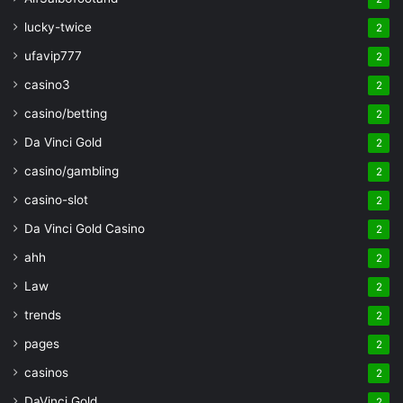
lucky-twice
2
ufavip777
2
casino3
2
casino/betting
2
Da Vinci Gold
2
casino/gambling
2
casino-slot
2
Da Vinci Gold Casino
2
ahh
2
Law
2
trends
2
pages
2
casinos
2
DaVinci Gold
2