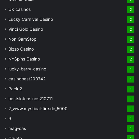
UK casinos
2
Lucky Carnival Casino
2
Vinci Gold Casino
2
Non GamStop
2
Bizzo Casino
2
NYSpins Casino
2
lucky-barry-casino
1
casinobest200742
1
Pack 2
1
bestslotcasinos210711
1
2_www.mystical-fire.de_5000
1
9
1
mag-cas
1
Crypto
1