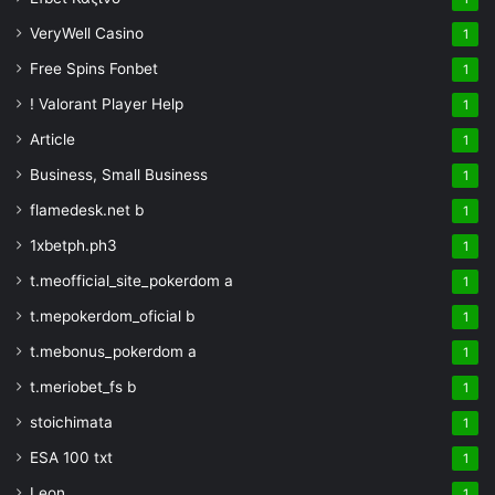
VeryWell Casino
1
Free Spins Fonbet
1
! Valorant Player Help
1
Article
1
Business, Small Business
1
flamedesk.net b
1
1xbetph.ph3
1
t.meofficial_site_pokerdom a
1
t.mepokerdom_oficial b
1
t.mebonus_pokerdom a
1
t.meriobet_fs b
1
stoichimata
1
ESA 100 txt
1
Leon
1