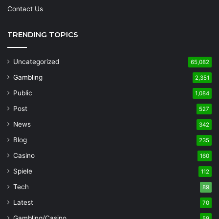
Contact Us
TRENDING TOPICS
Uncategorized
65,082
Gambling
2,351
Public
1,084
Post
527
News
342
Blog
235
Casino
160
Spiele
112
Tech
89
Latest
70
Gambling/Casino
59