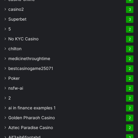
casino2
3
Superbet
3
5
2
No KYC Casino
2
chilton
2
medicinethroughtime
2
bestcasinogame25071
2
Poker
2
nsfw-ai
2
2
2
ai in finance examples 1
2
Golden Pharaoh Casino
2
Aztec Paradise Casino
2
Aif3aib6footahd
2