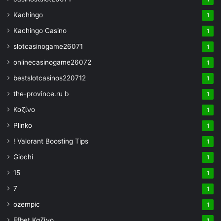
Kachingo
1
Kachingo Casino
1
slotcasinogame26071
1
onlinecasinogame26072
1
bestslotcasinos220712
1
the-province.ru b
1
Καζίνο
1
Plinko
1
! Valorant Boosting Tips
1
Giochi
1
15
1
7
1
ozempic
1
Efbet Καζίνο
1