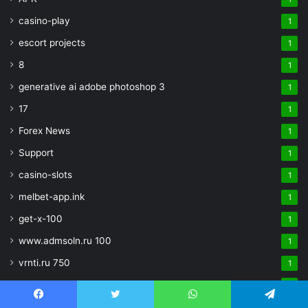
casino-play
1
escort projects
1
8
1
generative ai adobe photoshop 3
1
17
1
Forex News
1
Support
1
casino-slots
1
melbet-app.ink
1
get-x-100
1
www.admsoln.ru 100
1
vrnti.ru 750
1
dom1907.ru 505
1
denemebonusu-tr.us.com 800
Facebook
Twitter
WhatsApp
Telegram
1