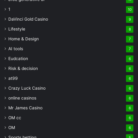
1
10
DaVinci Gold Casino
9
Lifestyle
8
Home & Design
7
AI tools
7
Eudcation
6
Risk & decision
6
at99
6
Crazy Luck Casino
6
online casinos
6
Mr James Casino
6
OM cc
6
OM
6
Sports betting
5