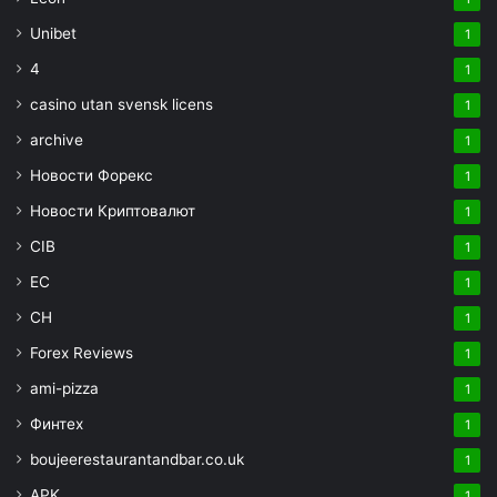
Unibet
1
4
1
casino utan svensk licens
1
archive
1
Новости Форекс
1
Новости Криптовалют
1
CIB
1
EC
1
CH
1
Forex Reviews
1
ami-pizza
1
Финтех
1
boujeerestaurantandbar.co.uk
1
APK
1