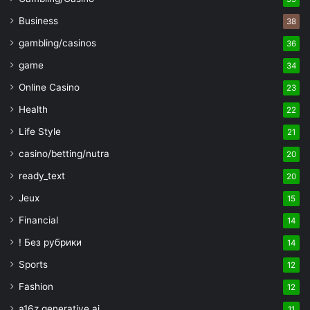
Business
38
gambling/casinos
36
game
34
Online Casino
23
Health
22
Life Style
21
casino/betting/nutra
20
ready_text
20
Jeux
15
Financial
14
! Без рубрики
14
Sports
12
Fashion
12
a16z generative ai
11