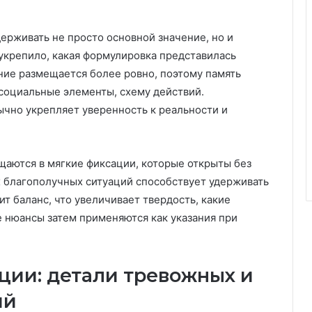
ерживать не просто основной значение, но и
 укрепило, какая формулировка представилась
ние размещается более ровно, поэтому память
 социальные элементы, схему действий.
чно укрепляет уверенность к реальности и
ются в мягкие фиксации, которые открыты без
х благополучных ситуаций способствует удерживать
т баланс, что увеличивает твердость, какие
 нюансы затем применяются как указания при
ции: детали тревожных и
ий