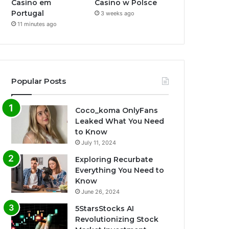
Casino em
Casino w Polsce
Portugal
3 weeks ago
11 minutes ago
Popular Posts
Coco_koma OnlyFans
Leaked What You Need
to Know
July 11, 2024
Exploring Recurbate
Everything You Need to
Know
June 26, 2024
5StarsStocks AI
Revolutionizing Stock