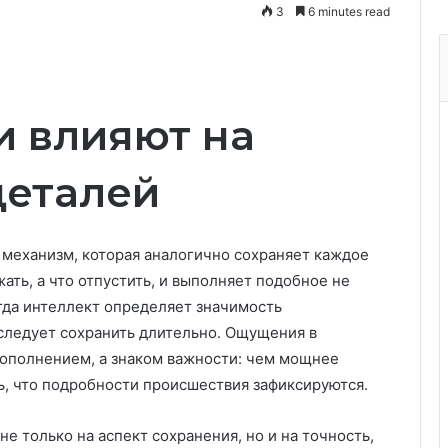
3
6 minutes read
и влияют на
деталей
механизм, которая аналогично сохраняет каждое
ать, а что отпустить, и выполняет подобное не
гда интеллект определяет значимость
следует сохранить длительно. Ощущения в
дополнением, а знаком важности: чем мощнее
ь, что подробности происшествия зафиксируются.
е только на аспект сохранения, но и на точность,