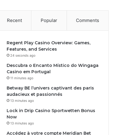
Recent
Popular
Comments
Regent Play Casino Overview: Games,
Features, and Services
24 seconds ago
Descubra o Encanto Místico do Wingaga
Casino em Portugal
11 minutes ago
Betway BE l’univers captivant des paris
audacieux et passionnés
13 minutes ago
Lock in Drip Casino Sportwetten Bonus
Now
13 minutes ago
Accédez à votre compte Meridian Bet