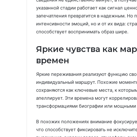
указанной стадии работает как сигнал ценн
запечатления превратится в надежным. Но п
интенсивности эмоций, но и от их вида: ст
способствует воспринимать образ шире.
Яркие чувства как ма
времен
Яркие переживания реализуют функцию сво
индивидуальный маршрут. Похожие моменты
сохраняются как ключевые места, к которы
апеллирует. Эти времена могут коррелиро
трансформациями биографии или мощными 
В похожих положениях внимание фокусируе
что способствует фиксировать не исключит