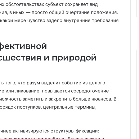
их обстоятельствах субъект сохраняет вид
ния, в иных — просто общий очертание положения.
 какой мере чувство задело внутренние требования
фективной
сшествия и природой
 того, что разум выделит событие из целого
ние или ликование, повышается сосредоточение
зможность заметить и закрепить больше нюансов. В
орядок поступков, центральные термины,
чнее активизируются структуры фиксации:
т расширенную переработку. Вулкан казино в