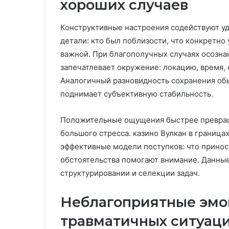
хороших случаев
Конструктивные настроения содействуют уд
детали: кто был поблизости, что конкретно
важной. При благополучных случаях осозна
запечатлевает окружение: локацию, время,
Аналогичный разновидность сохранения обы
поднимает субъективную стабильность.
Положительные ощущения быстрее превраща
большого стресса. казино Вулкан в граница
эффективные модели поступков: что приноси
обстоятельства помогают внимание. Данные
структурировании и селекции задач.
Неблагоприятные эмо
травматичных ситуац