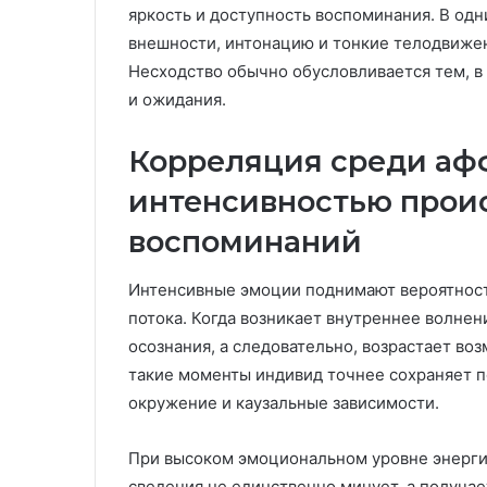
яркость и доступность воспоминания. В одн
внешности, интонацию и тонкие телодвиже
Несходство обычно обусловливается тем, в
и ожидания.
Корреляция среди аф
интенсивностью прои
воспоминаний
Интенсивные эмоции поднимают вероятность
потока. Когда возникает внутреннее волне
осознания, а следовательно, возрастает во
такие моменты индивид точнее сохраняет п
окружение и каузальные зависимости.
При высоком эмоциональном уровне энерги
сведения не единственно минует, а получае