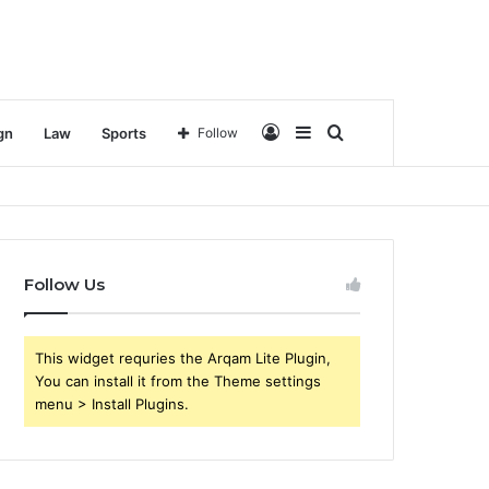
Log
Sidebar
Search
gn
Law
Sports
Follow
In
for
Follow Us
This widget requries the Arqam Lite Plugin,
You can install it from the Theme settings
menu > Install Plugins.