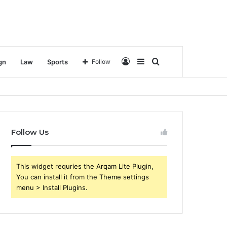
Log
Sidebar
Search
gn
Law
Sports
Follow
In
for
Follow Us
This widget requries the Arqam Lite Plugin,
You can install it from the Theme settings
menu > Install Plugins.