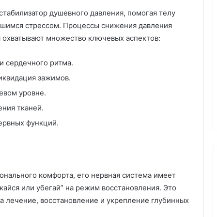
стабилизатор душевного давления, помогая телу
ившимся стрессом. Процессы снижения давления
я охватывают множество ключевых аспектов:
и сердечного ритма.
иквидация зажимов.
евом уровне.
ния тканей.
ервных функций.
ионального комфорта, его нервная система имеет
айся или убегай” на режим восстановления. Это
на лечение, восстановление и укрепление глубинных