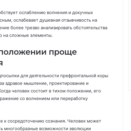
бствует ослаблению волнения и докучных
сным, ослабевает душевная отзывчивость на
ние более трезво анализировать обстоятельства
но на сложные элементы.
 положении проще
я
дпосылки для деятельности префронтальной коры
 за здравое мышление, проектирование и
огда человек состоит в тихом положении, его
сражение со волнением или переработку
е к сосредоточению сознания. Человек может
ать многообразные возможности эволюции