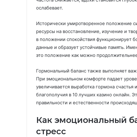
ослабевает.
Исторически умиротворенное положение си
ресурсы на восстановление, изучение и тв
в положении спокойствия функционирует бо
данные и образует устойчивые память. Име
это положение как можно продолжительнее
Гормональный баланс также выполняет важн
При эмоциональном комфорте падает уровен
увеличивается выработка гормона счастья и
благополучия в 10 лучших казино онлайн. 
правильности и естественности происходящ
Как эмоциональный б
стресс