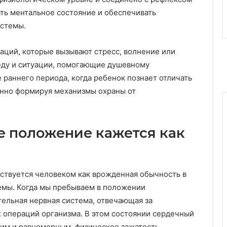
ть ментальное состояние и обеспечивать
истемы.
аций, которые вызывают стресс, волнение или
еду и ситуации, помогающие душевному
е раннего периода, когда ребенок познает отличать
нно формируя механизмы охраны от
е положение кажется как
ствуется человеком как врожденная обычность в
емы. Когда мы пребываем в положении
тельная нервная система, отвечающая за
 операций организма. В этом состоянии сердечный
оким и равномерным, физическое зажатость