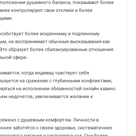
 положении душевного баланса, показывают более
нее контролируют свои отклики и более
щими.
особствует более искреннему и подлинному
ым, не воспринимает обычные высказывания как
. Это образует более сбалансированные отношения
льной сфере.
ивается, когда индивид чувствует себя
ьзуется на сражение с глубинными конфликтами,
ваться на исполнении обязанностей онлайн казино.
ъем недочетов, увеличивается желание к
ряжено с душевным комфортом. Личности в
ннее заботятся о своем здоровье, систематичнее
здорового питания и распорядка сна. Они более