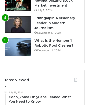
Revolutionizing Stock
Market Investment
July 2, 2024
Edithgalpin A Visionary
Leader In Modern
Journalism
November 19, 2024
What Is the Number 1
Robotic Pool Cleaner?
December 11, 2024
Most Viewed
July 11, 2024
Coco_koma OnlyFans Leaked What
You Need to Know