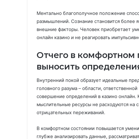
Ментально благополучное положение спосо
размышлений. Сознание становится более я
внешние факторы. Человек приобретает уме
онлайн казино и не реагировать импульсив
Отчего в комфортном
выносить определени
Внутренний покой образует идеальные пре
головного разума – области, ответственной
совершение определений в казино онлайн. К
мыслительные ресурсы не расходуются на 
отрицательных переживаний.
В комфортном состоянии повышается умени
глубже анализировать данные, рассматрив