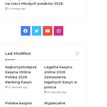
na rzecz Młodych polaków 2026
2 minutes ago
Facebook
Twitter
YouTube
Instagram
Last Modified
Najkorzystniejsze
Legalne kasyno
Kasyna Online
online 2026
Polska 2026
Zestawienia
Ranking Kasyn
legalnych kasyn w
polsce
12 seconds ago
31 seconds ago
Polskie kasyno
Wypłacalne