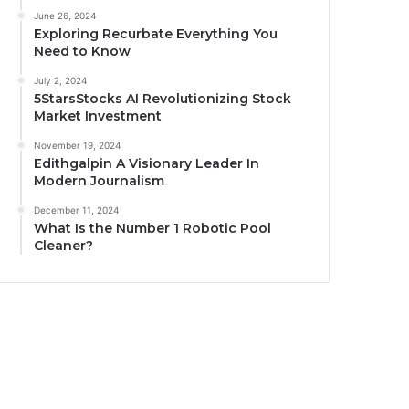
June 26, 2024
Exploring Recurbate Everything You
Need to Know
July 2, 2024
5StarsStocks AI Revolutionizing Stock
Market Investment
November 19, 2024
Edithgalpin A Visionary Leader In
Modern Journalism
December 11, 2024
What Is the Number 1 Robotic Pool
Cleaner?