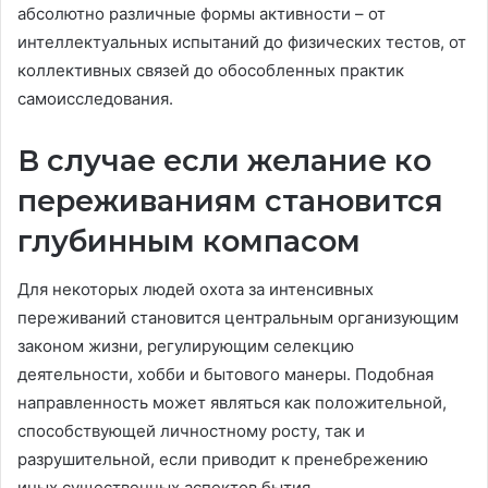
абсолютно различные формы активности – от
интеллектуальных испытаний до физических тестов, от
коллективных связей до обособленных практик
самоисследования.
В случае если желание ко
переживаниям становится
глубинным компасом
Для некоторых людей охота за интенсивных
переживаний становится центральным организующим
законом жизни, регулирующим селекцию
деятельности, хобби и бытового манеры. Подобная
направленность может являться как положительной,
способствующей личностному росту, так и
разрушительной, если приводит к пренебрежению
иных существенных аспектов бытия.