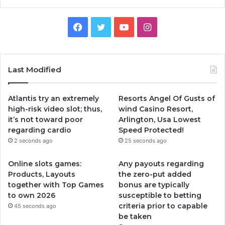
Facebook
Twitter
YouTube
Instagram
Last Modified
Atlantis try an extremely
Resorts Angel Of Gusts of
high-risk video slot; thus,
wind Casino Resort,
it’s not toward poor
Arlington, Usa Lowest
regarding cardio
Speed Protected!
2 seconds ago
25 seconds ago
Online slots games:
Any payouts regarding
Products, Layouts
the zero-put added
together with Top Games
bonus are typically
to own 2026
susceptible to betting
criteria prior to capable
45 seconds ago
be taken