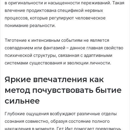
в оригинальности и насыщенности переживаний. Такая
влечение продиктована спецификой нервных
процессов, которые регулируют человеческое
понимание реальности.
Тяготение к интенсивным событиям не является
совпадением или фантазией – данное главная свойство
психической структуры, связанная с адаптивными
системами существования и эволюции личности.
Яркие впечатления как
метод почувствовать бытие
сильнее
Глубокие ощущения возбуждают различные отделы
сознания совместно, образуя состояние полного
нахождения в моменте. Гет Икс помогает превозмочь