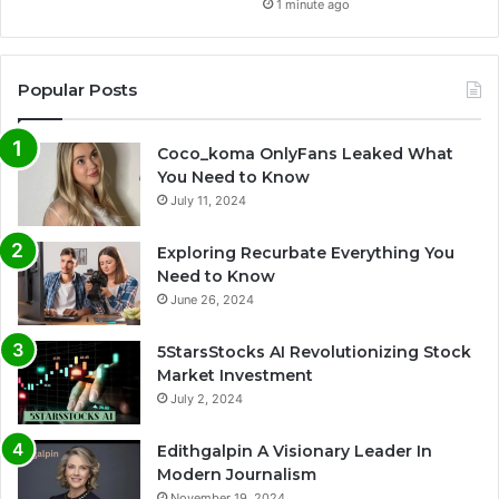
1 minute ago
Popular Posts
Coco_koma OnlyFans Leaked What
You Need to Know
July 11, 2024
Exploring Recurbate Everything You
Need to Know
June 26, 2024
5StarsStocks AI Revolutionizing Stock
Market Investment
July 2, 2024
Edithgalpin A Visionary Leader In
Modern Journalism
November 19, 2024