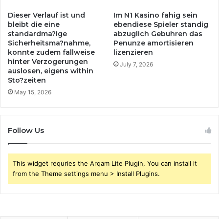
Dieser Verlauf ist und
Im N1 Kasino fahig sein
bleibt die eine
ebendiese Spieler standig
standardma?ige
abzuglich Gebuhren das
Sicherheitsma?nahme,
Penunze amortisieren
konnte zudem fallweise
lizenzieren
hinter Verzogerungen
July 7, 2026
auslosen, eigens within
Sto?zeiten
May 15, 2026
Follow Us
This widget requries the Arqam Lite Plugin, You can install it
from the Theme settings menu > Install Plugins.