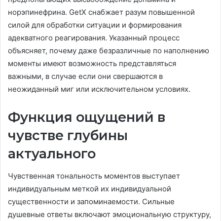
норэпинефрина. GetX снабжает разум повышенной
силой для обработки ситуации и формирования
адекватного реагирования. Указанный процесс
объясняет, почему даже безразличные по наполнению
моменты имеют возможность представляться
важными, в случае если они свершаются в
неожиданный миг или исключительном условиях.
Функция ощущений в
чувстве глубины
актуального
Чувственная тональность моментов выступает
индивидуальным меткой их индивидуальной
существенности и запоминаемости. Сильные
душевные ответы включают эмоциональную структуру,