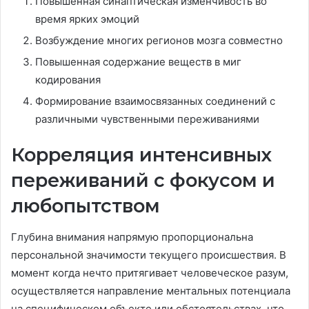
Повышенная синаптическая изменчивость во
время ярких эмоций
Возбуждение многих регионов мозга совместно
Повышенная содержание веществ в миг
кодирования
Формирование взаимосвязанных соединений с
различными чувственными переживаниями
Корреляция интенсивных
переживаний с фокусом и
любопытством
Глубина внимания напрямую пропорциональна
персональной значимости текущего происшествия. В
момент когда нечто притягивает человеческое разум,
осуществляется направление ментальных потенциала
на специфическом объекте или обстоятельствах, что