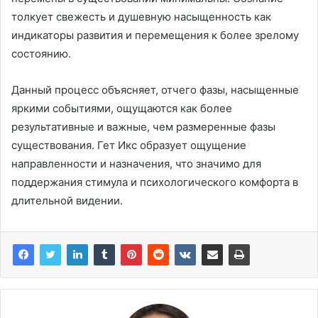
толкует свежесть и душевную насыщенность как
индикаторы развития и перемещения к более зрелому
состоянию.
Данный процесс объясняет, отчего фазы, насыщенные
яркими событиями, ощущаются как более
результативные и важные, чем размеренные фазы
существования. Гет Икс образует ощущение
направленности и назначения, что значимо для
поддержания стимула и психологического комфорта в
длительной видении.