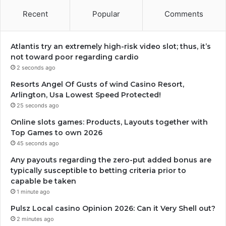
Recent
Popular
Comments
Atlantis try an extremely high-risk video slot; thus, it’s
not toward poor regarding cardio
2 seconds ago
Resorts Angel Of Gusts of wind Casino Resort,
Arlington, Usa Lowest Speed Protected!
25 seconds ago
Online slots games: Products, Layouts together with
Top Games to own 2026
45 seconds ago
Any payouts regarding the zero-put added bonus are
typically susceptible to betting criteria prior to
capable be taken
1 minute ago
Pulsz Local casino Opinion 2026: Can it Very Shell out?
2 minutes ago