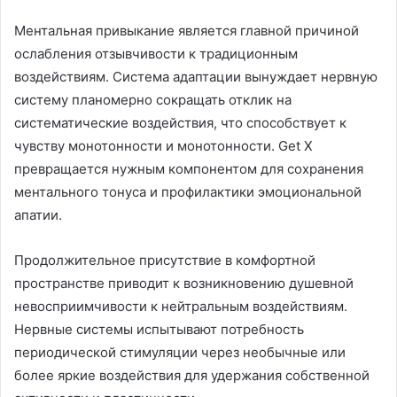
Ментальная привыкание является главной причиной
ослабления отзывчивости к традиционным
воздействиям. Система адаптации вынуждает нервную
систему планомерно сокращать отклик на
систематические воздействия, что способствует к
чувству монотонности и монотонности. Get X
превращается нужным компонентом для сохранения
ментального тонуса и профилактики эмоциональной
апатии.
Продолжительное присутствие в комфортной
пространстве приводит к возникновению душевной
невосприимчивости к нейтральным воздействиям.
Нервные системы испытывают потребность
периодической стимуляции через необычные или
более яркие воздействия для удержания собственной