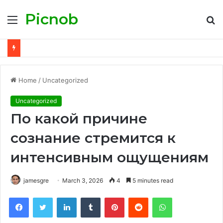
Picnob
Menu
S
fo
Home
/
Uncategorized
Uncategorized
По какой причине
сознание стремится к
интенсивным ощущениям
jamesgre
March 3, 2026
4
5 minutes read
Facebook
Twitter
LinkedIn
Tumblr
Pinterest
Reddit
WhatsApp