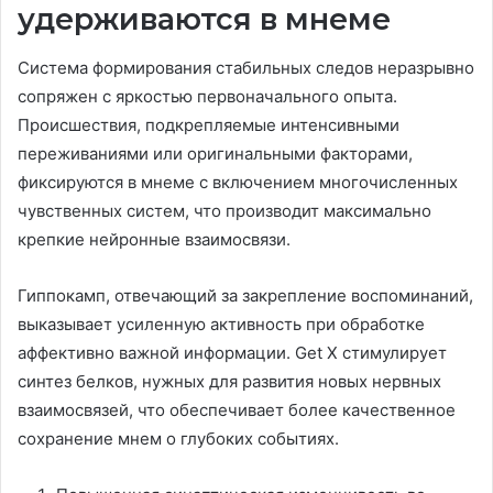
удерживаются в мнеме
Система формирования стабильных следов неразрывно
сопряжен с яркостью первоначального опыта.
Происшествия, подкрепляемые интенсивными
переживаниями или оригинальными факторами,
фиксируются в мнеме с включением многочисленных
чувственных систем, что производит максимально
крепкие нейронные взаимосвязи.
Гиппокамп, отвечающий за закрепление воспоминаний,
выказывает усиленную активность при обработке
аффективно важной информации. Get X стимулирует
синтез белков, нужных для развития новых нервных
взаимосвязей, что обеспечивает более качественное
сохранение мнем о глубоких событиях.