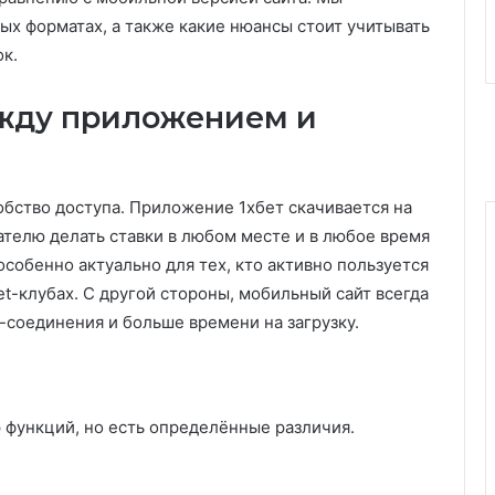
ых форматах, а также какие нюансы стоит учитывать
к.
жду приложением и
обство доступа. Приложение 1хбет скачивается на
ателю делать ставки в любом месте и в любое время
особенно актуально для тех, кто активно пользуется
t-клубах. С другой стороны, мобильный сайт всегда
-соединения и больше времени на загрузку.
функций, но есть определённые различия.