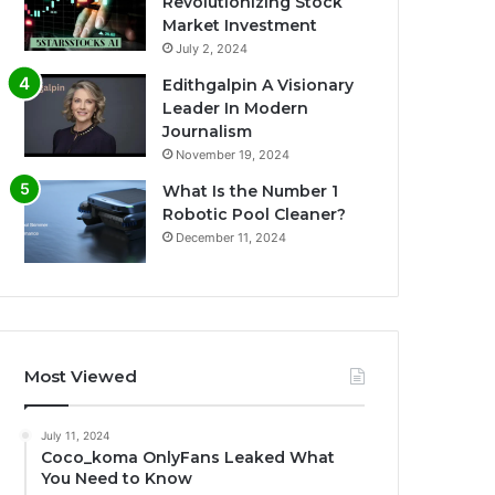
Revolutionizing Stock
Market Investment
July 2, 2024
Edithgalpin A Visionary
Leader In Modern
Journalism
November 19, 2024
What Is the Number 1
Robotic Pool Cleaner?
December 11, 2024
Most Viewed
July 11, 2024
Coco_koma OnlyFans Leaked What
You Need to Know