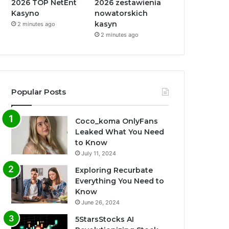
2026 TOP NetEnt
2026 zestawienia
Kasyno
nowatorskich
kasyn
2 minutes ago
2 minutes ago
Popular Posts
Coco_koma OnlyFans
Leaked What You Need
to Know
July 11, 2024
Exploring Recurbate
Everything You Need to
Know
June 26, 2024
5StarsStocks AI