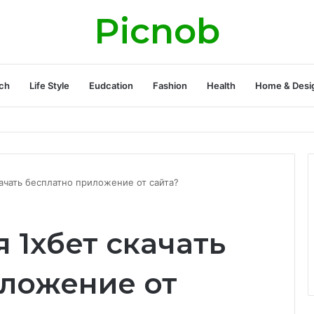
Picnob
ch
Life Style
Eudcation
Fashion
Health
Home & Desi
ачать бесплатно приложение от сайта?
 1хбет скачать
ложение от