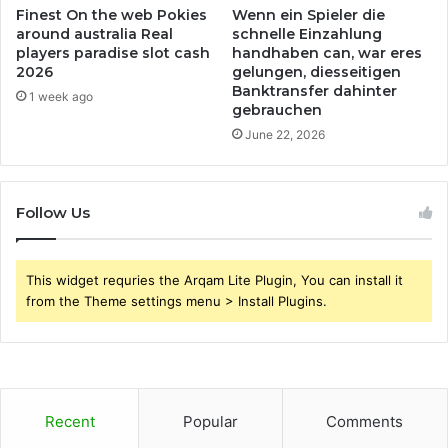
Finest On the web Pokies
Wenn ein Spieler die
around australia Real
schnelle Einzahlung
players paradise slot cash
handhaben can, war eres
2026
gelungen, diesseitigen
Banktransfer dahinter
1 week ago
gebrauchen
June 22, 2026
Follow Us
This widget requries the Arqam Lite Plugin, You can install it
from the Theme settings menu > Install Plugins.
Recent
Popular
Comments