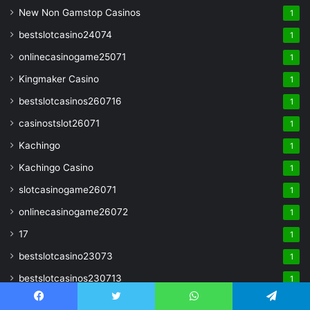
New Non Gamstop Casinos
1
bestslotcasino24074
1
onlinecasinogame25071
1
Kingmaker Casino
1
bestslotcasinos260716
1
casinostslot26071
1
Kachingo
1
Kachingo Casino
1
slotcasinogame26071
1
onlinecasinogame26072
1
17
1
bestslotcasino23073
1
bestslotcasinos230713
1
GamStop_casinos
1
Facebook
Twitter
WhatsApp
Telegram