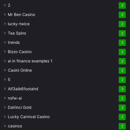
2
2
Mr Ben Casino
2
lucky-twice
2
Tea Spins
2
trends
2
Bizzo Casino
2
ai in finance examples 1
2
Casini Online
2
5
2
Aif3aib6footahd
2
nsfw-ai
2
DaVinci Gold
2
Lucky Carnival Casino
2
casinos
2