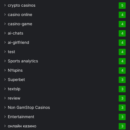
crypto casinos
5
casino online
4
casino-game
4
ai-chats
4
ai-girlfriend
4
test
4
Sports analytics
4
NYspins
4
Superbet
3
textslp
3
review
3
Non GamStop Casinos
3
Entertainment
3
онлайн казино
3