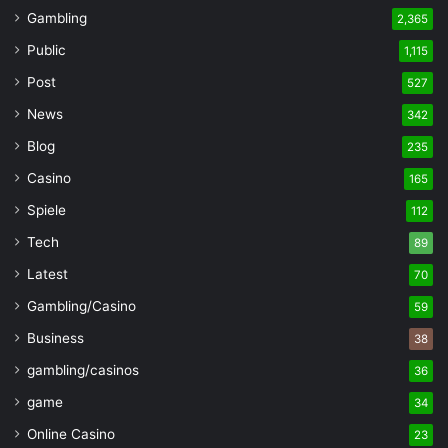
Gambling
2,365
Public
1,115
Post
527
News
342
Blog
235
Casino
165
Spiele
112
Tech
89
Latest
70
Gambling/Casino
59
Business
38
gambling/casinos
36
game
34
Online Casino
23