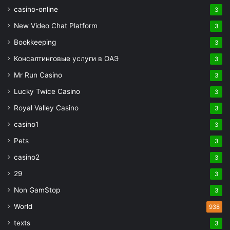
casino-online
3
New Video Chat Platform
3
Bookkeeping
3
Консалтинговые услуги в ОАЭ
3
Mr Run Casino
3
Lucky Twice Casino
3
Royal Valley Casino
3
casino1
3
Pets
3
casino2
3
29
3
Non GamStop
3
World
938
texts
3