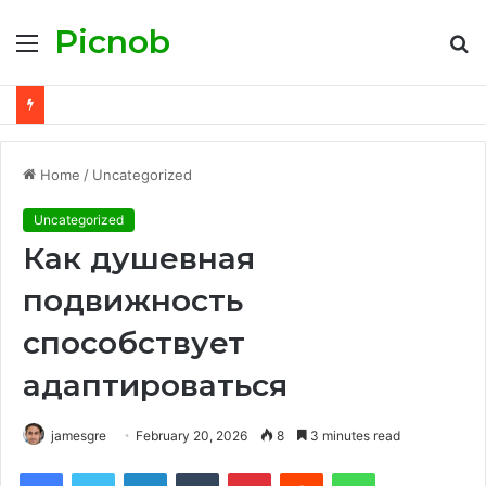
Picnob
Menu
S
fo
Home
/
Uncategorized
Uncategorized
Как душевная
подвижность
способствует
адаптироваться
jamesgre
February 20, 2026
8
3 minutes read
Facebook
Twitter
LinkedIn
Tumblr
Pinterest
Reddit
WhatsApp