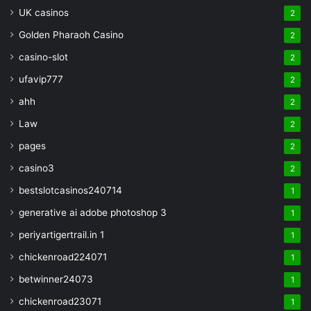
UK casinos
2
Golden Pharaoh Casino
2
casino-slot
2
ufavip777
2
ahh
2
Law
2
pages
2
casino3
2
bestslotcasinos240714
1
generative ai adobe photoshop 3
1
periyartigertrail.in 1
1
chickenroad224071
1
betwinner24073
1
chickenroad23071
1