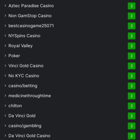
Aztec Paradise Casino
2
Non GamStop Casino
2
bestcasinogame25071
2
NYSpins Casino
2
Royal Valley
2
Poker
2
Vinci Gold Casino
2
No KYC Casino
2
casino/betting
2
medicinethroughtime
2
chilton
2
Da Vinci Gold
2
casino/gambling
2
Da Vinci Gold Casino
2