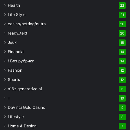
Health
22
Life Style
21
casino/betting/nutra
20
ready_text
20
Jeux
15
Financial
14
! Без рубрики
14
Fashion
12
Sports
12
a16z generative ai
11
1
10
DaVinci Gold Casino
9
Lifestyle
8
Home & Design
7