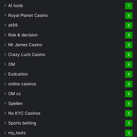
AI tools
7
Royal Planet Casino
6
at99
6
Risk & decision
6
Mr James Casino
6
Crazy Luck Casino
6
OM
6
Eudcation
6
online casinos
6
OM cc
6
Spellen
5
No KYC Casinos
5
Sports betting
5
my_texts
5