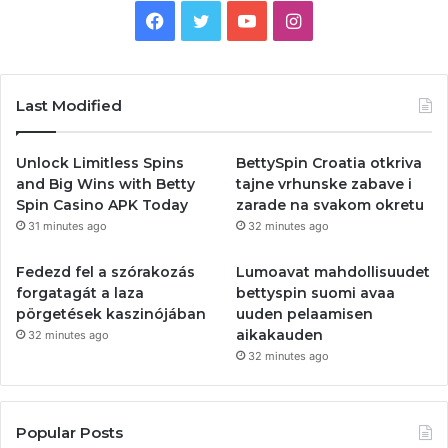
Facebook
Twitter
YouTube
Instagram
Last Modified
Unlock Limitless Spins
BettySpin Croatia otkriva
and Big Wins with Betty
tajne vrhunske zabave i
Spin Casino APK Today
zarade na svakom okretu
31 minutes ago
32 minutes ago
Fedezd fel a szórakozás
Lumoavat mahdollisuudet
forgatagát a laza
bettyspin suomi avaa
pörgetések kaszinójában
uuden pelaamisen
aikakauden
32 minutes ago
32 minutes ago
Popular Posts