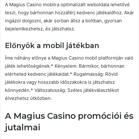
A Magius Casino mobilra optimalizált weboldala lehetővé
teszi, hogy bárhonnan hozzáférj kedvenc játékaidhoz. Akár
ingázol dolgozni, akár sorban állsz a boltban, gyorsan
bejelentkezhetsz, és játszhatsz.
Előnyök a mobil játékban
Íme néhány előnye a Magius Casino mobil platformján való
játék lehetőségének:* Kényelem: Bármikor, bárhonnan
elérheted kedvenc játékaidat.* Rugalmasság: Rövid
játékokra vagy hosszabb időszakokra is játszhatsz
könnyedén.* Változatosság: Széles játékválasztékot
élvezhetsz útközben.
A Magius Casino promóciói és
jutalmai