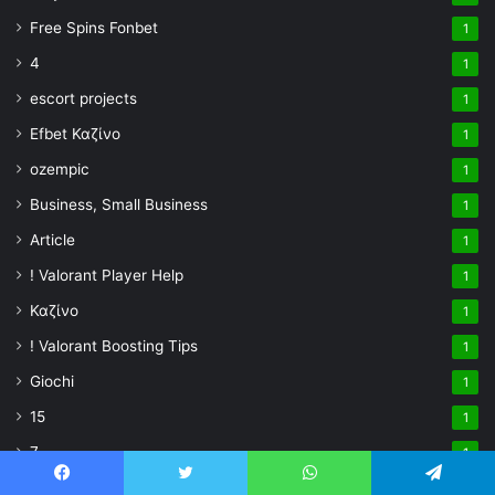
Free Spins Fonbet
1
4
1
escort projects
1
Efbet Καζίνο
1
ozempic
1
Business, Small Business
1
Article
1
! Valorant Player Help
1
Καζίνο
1
! Valorant Boosting Tips
1
Giochi
1
15
1
7
1
get-x-100
1
Facebook
Twitter
WhatsApp
Telegram