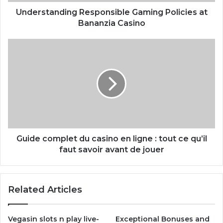
Understanding Responsible Gaming Policies at
Bananzia Casino
Guide complet du casino en ligne : tout ce qu’il
faut savoir avant de jouer
Related Articles
Vegasin slots n play live-
Exceptional Bonuses and