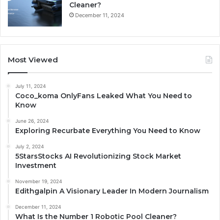
Cleaner?
December 11, 2024
Most Viewed
July 11, 2024
Coco_koma OnlyFans Leaked What You Need to
Know
June 26, 2024
Exploring Recurbate Everything You Need to Know
July 2, 2024
5StarsStocks AI Revolutionizing Stock Market
Investment
November 19, 2024
Edithgalpin A Visionary Leader In Modern Journalism
December 11, 2024
What Is the Number 1 Robotic Pool Cleaner?