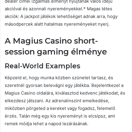
dealer címei izgalmas élményt nyújtanak valós idejű
akcióval és azonnali nyereményekkel.* Magas tétes
akciók: A jackpot játékok lehetőséget adnak arra, hogy
másodpercek alatt hatalmas nyereményeket nyerj.
A Magius Casino short-
session gaming élménye
Real-World Examples
Képzeld el, hogy munka közben szünetet tartasz, és
szeretnél gyorsan belevágni egy játékba. Bejelentkezel a
Magius Casino oldalára, kiválasztod kedvenc játékodat, és
elkezdesz játszani. Az adrenalinszint emelkedése,
miközben pörgeted a kereket vagy fogadsz, felemelő
érzés. Talán még egy kis nyereményt is elcsípsz, ami
remek módja lehet a napod lezárásának.