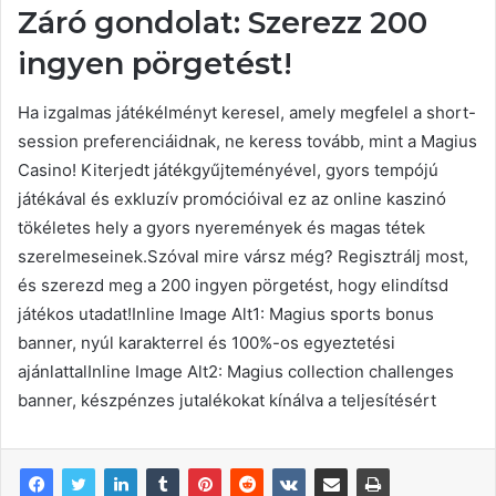
Záró gondolat: Szerezz 200
ingyen pörgetést!
Ha izgalmas játékélményt keresel, amely megfelel a short-
session preferenciáidnak, ne keress tovább, mint a Magius
Casino! Kiterjedt játékgyűjteményével, gyors tempójú
játékával és exkluzív promócióival ez az online kaszinó
tökéletes hely a gyors nyeremények és magas tétek
szerelmeseinek.Szóval mire vársz még? Regisztrálj most,
és szerezd meg a 200 ingyen pörgetést, hogy elindítsd
játékos utadat!Inline Image Alt1: Magius sports bonus
banner, nyúl karakterrel és 100%-os egyeztetési
ajánlattalInline Image Alt2: Magius collection challenges
banner, készpénzes jutalékokat kínálva a teljesítésért