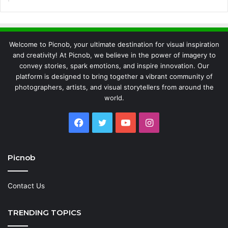
Welcome to Picnob, your ultimate destination for visual inspiration
and creativity! At Picnob, we believe in the power of imagery to
convey stories, spark emotions, and inspire innovation. Our
platform is designed to bring together a vibrant community of
photographers, artists, and visual storytellers from around the
world.
Facebook
Twitter
YouTube
Instagram
Picnob
Contact Us
TRENDING TOPICS