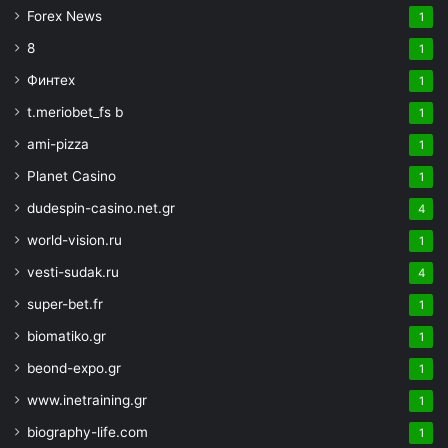
Forex News
1
8
1
Финтех
1
t.meriobet_fs b
1
ami-pizza
1
Planet Casino
1
dudespin-casino.net.gr
4
world-vision.ru
1
vesti-sudak.ru
4
super-bet.fr
1
biomatiko.gr
1
beond-expo.gr
1
www.inetraining.gr
1
biography-life.com
1