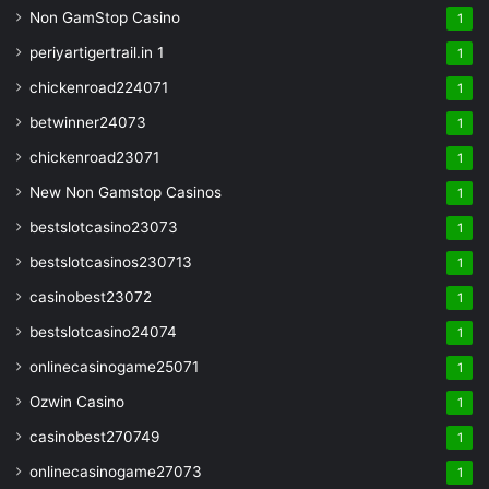
Non GamStop Casino
1
periyartigertrail.in 1
1
chickenroad224071
1
betwinner24073
1
chickenroad23071
1
New Non Gamstop Casinos
1
bestslotcasino23073
1
bestslotcasinos230713
1
casinobest23072
1
bestslotcasino24074
1
onlinecasinogame25071
1
Ozwin Casino
1
casinobest270749
1
onlinecasinogame27073
1