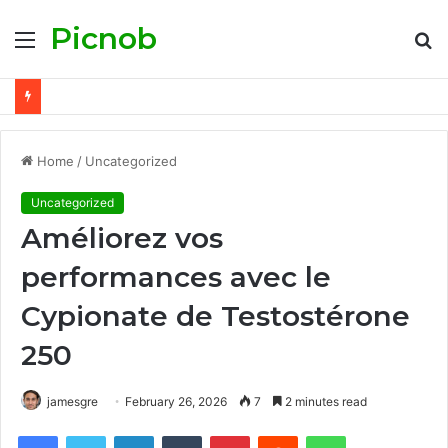
Picnob
Menu
S
fo
Home
/
Uncategorized
Uncategorized
Améliorez vos
performances avec le
Cypionate de Testostérone
250
jamesgre
February 26, 2026
7
2 minutes read
Facebook
Twitter
LinkedIn
Tumblr
Pinterest
Reddit
WhatsApp