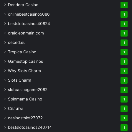
Dendera Casino
1
onlinebestcasino5086
1
bestslotcasinos40824
1
craigieonmain.com
1
ceced.eu
1
Tropica Casino
1
Gamestop casinos
1
Why Slots Charm
1
Slots Charm
1
slotcasinogame2082
1
Spinmama Casino
1
Сплиты
1
casinostslot27072
1
bestslotcasinos240714
1