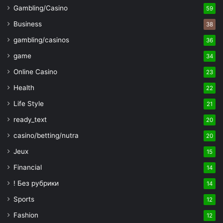
Gambling/Casino
59
Business
38
gambling/casinos
36
game
34
Online Casino
23
Health
22
Life Style
21
ready_text
20
casino/betting/nutra
20
Jeux
15
Financial
14
! Без рубрики
14
Sports
12
Fashion
12