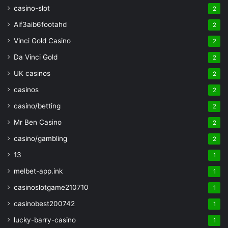
casino-slot
2
Aif3aib6footahd
2
Vinci Gold Casino
2
Da Vinci Gold
2
UK casinos
2
casinos
2
casino/betting
2
Mr Ben Casino
2
casino/gambling
2
13
1
melbet-app.ink
1
casinoslotgame210710
1
casinobest200742
1
lucky-barry-casino
1