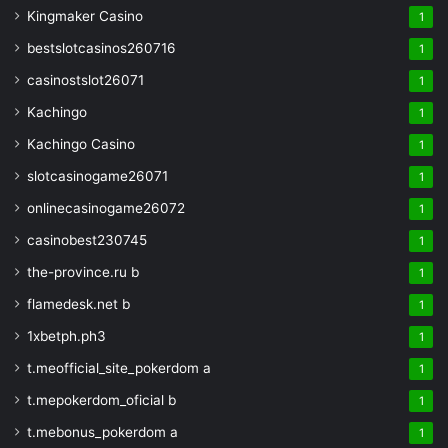
Kingmaker Casino
1
bestslotcasinos260716
1
casinostslot26071
1
Kachingo
1
Kachingo Casino
1
slotcasinogame26071
1
onlinecasinogame26072
1
casinobest230745
1
the-province.ru b
1
flamedesk.net b
1
1xbetph.ph3
1
t.meofficial_site_pokerdom a
1
t.mepokerdom_oficial b
1
t.mebonus_pokerdom a
1