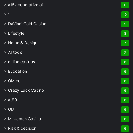
a16z generative ai
11
1
10
DaVinci Gold Casino
9
Lifestyle
8
Home & Design
7
AI tools
7
online casinos
6
Eudcation
6
OM cc
6
Crazy Luck Casino
6
at99
6
OM
6
Mr James Casino
6
Risk & decision
6