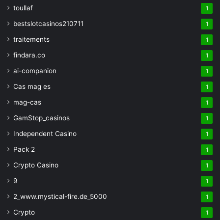
toullaf
1
bestslotcasinos210711
1
traitements
1
findara.co
1
ai-companion
1
Cas mag es
1
mag-cas
1
GamStop_casinos
1
Independent Casino
1
Pack 2
1
Crypto Casino
1
9
1
2_www.mystical-fire.de_5000
1
Crypto
1