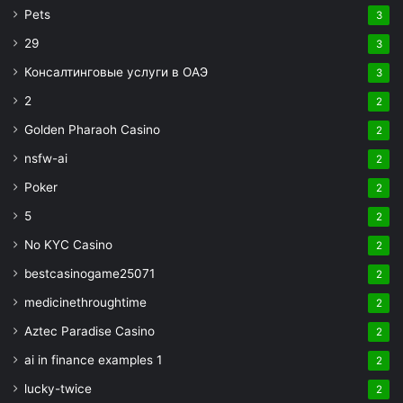
Pets
3
29
3
Консалтинговые услуги в ОАЭ
3
2
2
Golden Pharaoh Casino
2
nsfw-ai
2
Poker
2
5
2
No KYC Casino
2
bestcasinogame25071
2
medicinethroughtime
2
Aztec Paradise Casino
2
ai in finance examples 1
2
lucky-twice
2