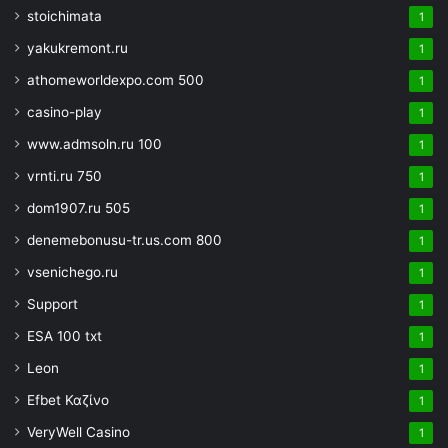
stoichimata
1
yakukremont.ru
1
athomeworldexpo.com 500
1
casino-play
1
www.admsoln.ru 100
1
vrnti.ru 750
1
dom1907.ru 505
1
denemebonusu-tr.us.com 800
1
vsenichego.ru
1
Support
1
ESA 100 txt
1
Leon
1
Efbet Καζίνο
1
VeryWell Casino
1