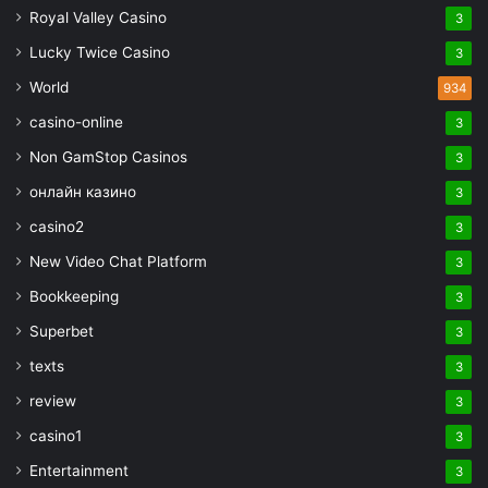
Royal Valley Casino
3
Lucky Twice Casino
3
World
934
casino-online
3
Non GamStop Casinos
3
онлайн казино
3
casino2
3
New Video Chat Platform
3
Bookkeeping
3
Superbet
3
texts
3
review
3
casino1
3
Entertainment
3