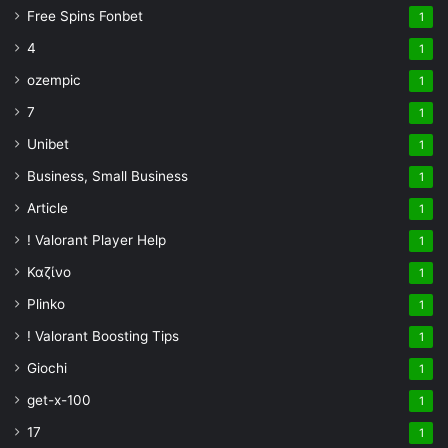
Free Spins Fonbet
1
4
1
ozempic
1
7
1
Unibet
1
Business, Small Business
1
Article
1
! Valorant Player Help
1
Καζίνο
1
Plinko
1
! Valorant Boosting Tips
1
Giochi
1
get-x-100
1
17
1