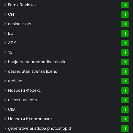
Forex Reviews
1
CH
1
casino-slots
1
EC
1
APK
1
15
1
boujeerestaurantandbar.co.uk
1
casino utan svensk licens
1
archive
1
Новости Форекс
1
escort projects
1
CIB
1
Новости Криптовалют
1
generative ai adobe photoshop 3
1