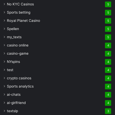
No KYC Casinos
5
Sports betting
5
Royal Planet Casino
5
Spellen
5
my_texts
5
casino online
4
casino-game
4
NYspins
4
test
4
crypto casinos
4
Sports analytics
4
ai-chats
4
ai-girlfriend
4
textslp
3