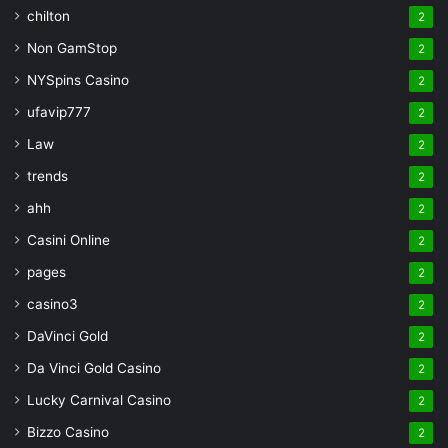
chilton
2
Non GamStop
2
NYSpins Casino
2
ufavip777
2
Law
2
trends
2
ahh
2
Casini Online
2
pages
2
casino3
2
DaVinci Gold
2
Da Vinci Gold Casino
2
Lucky Carnival Casino
2
Bizzo Casino
2