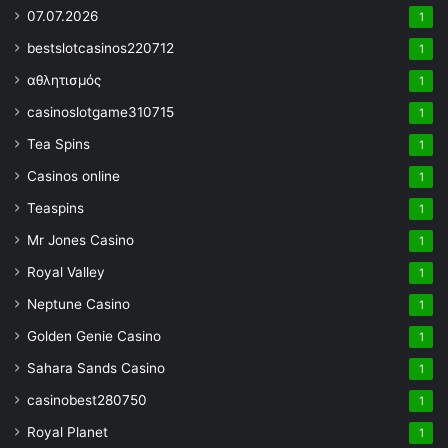
07.07.2026
1
bestslotcasinos220712
1
αθλητισμός
1
casinoslotgame310715
1
Tea Spins
1
Casinos online
1
Teaspins
1
Mr Jones Casino
1
Royal Valley
1
Neptune Casino
1
Golden Genie Casino
1
Sahara Sands Casino
1
casinobest280750
1
Royal Planet
1